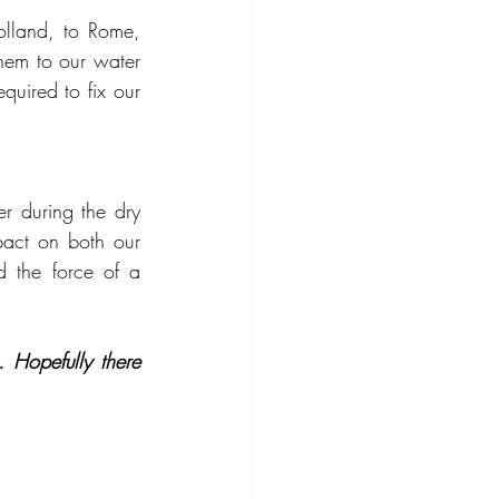
lland, to Rome, 
hem to our water 
quired to fix our 
 during the dry 
pact on both our 
 the force of a 
Hopefully there 