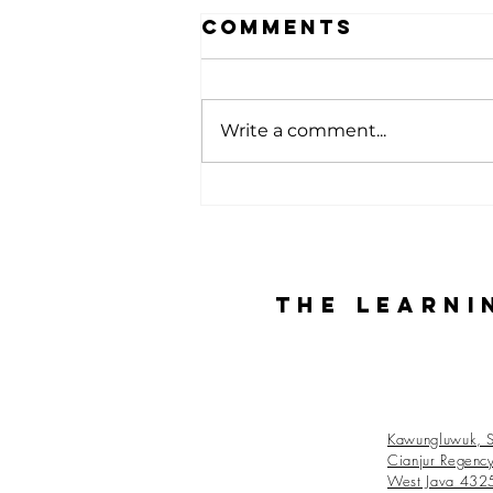
Comments
Write a comment...
Experiencing
the Farm:
Learning,
Nature, and
The Learni
Togetherness
Kawungluwuk, S
Cianjur Regenc
West Java 432