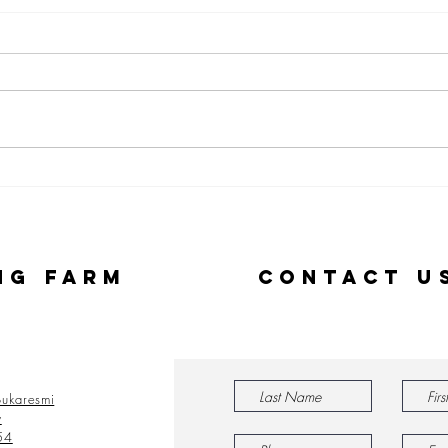
Welcome Batch
Wa
48
In
Fi
ng Farm
Contact U
ukaresmi
y
54