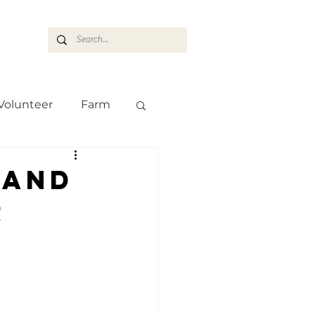
ASARAN
Volunteer
Farm
Team
Farm
land
r