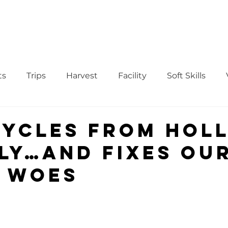
WS
TUTORIAL
VOLUNTEER
REGISTER/DAFTAR
DONATE
P
ts
Trips
Harvest
Facility
Soft Skills
Donor
vegetables
product
curriculum
Cycles from Hol
aly…and Fixes ou
 Woes