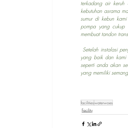
terkadang air keruh
kebutuhan asrama mau
sumur di kebun kami
pompa yang cukup ku
membuat tandon transi
 Setelah instalasi pengairan ini terpasang dengan baik, akhirnya kami memiliki sistem pengairan 
yang baik dan kami t
seperti anda akan se
yang memiliki semanga
facilities
waterwoes
Facility