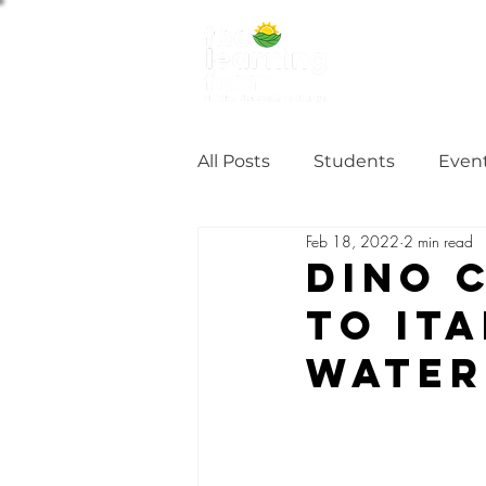
ABOUT US
NE
All Posts
Students
Even
Feb 18, 2022
2 min read
Alumni Stories
Tutorial
Dino 
to It
Partner
partnership
Water