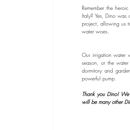
Remember the heroic 
Italy? Yes, Dino was 
project, allowing us t
water woes.
Our irrigation water
season, or the water 
dormitory and garde
powerful pump.
Thank you Dino! We a
will be many other D