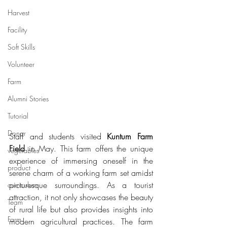
Harvest
Facility
Soft Skills
Volunteer
Farm
Alumni Stories
Tutorial
Donor
Staff and students visited 
Kuntum Farm 
Field
 in May. This farm offers the unique 
vegetables
experience of immersing oneself in the 
product
serene charm of a working farm set amidst 
picturesque surroundings. As a tourist 
curriculum
attraction, it not only showcases the beauty 
Team
of rural life but also provides insights into 
Farm
modern agricultural practices. The farm 