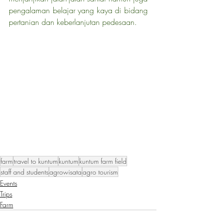
pengalaman belajar yang kaya di bidang 
pertanian dan keberlanjutan pedesaan.
farm
travel to kuntum
kuntum
kuntum farm field
staff and students
agrowisata
agro tourism
Events
Trips
Farm