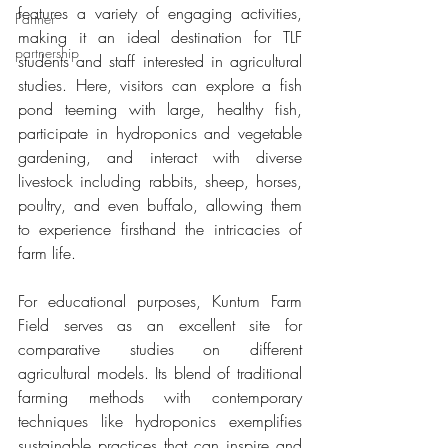
features a variety of engaging activities, 
Partner
making it an ideal destination for TLF 
partnership
students and staff interested in agricultural 
studies. Here, visitors can explore a fish 
pond teeming with large, healthy fish, 
participate in hydroponics and vegetable 
gardening, and interact with diverse 
livestock including rabbits, sheep, horses, 
poultry, and even buffalo, allowing them 
to experience firsthand the intricacies of 
farm life.
For educational purposes, Kuntum Farm 
Field serves as an excellent site for 
comparative studies on different 
agricultural models. Its blend of traditional 
farming methods with contemporary 
techniques like hydroponics exemplifies 
sustainable practices that can inspire and 