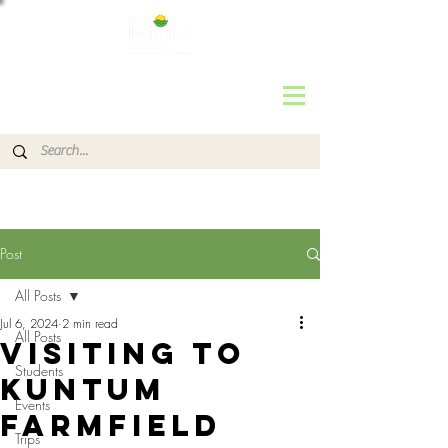
Post
All Posts
Jul 6, 2024
2 min read
All Posts
Visiting to
Students
Kuntum
Events
Farmfield
Trips